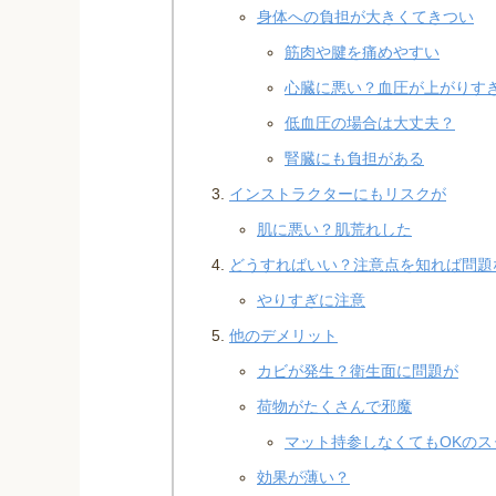
身体への負担が大きくてきつい
筋肉や腱を痛めやすい
心臓に悪い？血圧が上がりす
低血圧の場合は大丈夫？
腎臓にも負担がある
インストラクターにもリスクが
肌に悪い？肌荒れした
どうすればいい？注意点を知れば問題
やりすぎに注意
他のデメリット
カビが発生？衛生面に問題が
荷物がたくさんで邪魔
マット持参しなくてもOKのス
効果が薄い？