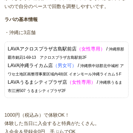
いので自分のペースで回数を調整しやすいです。
ラバの基本情報
・沖縄に3店舗
LAVAアクロスプラザ古島駅前店
（女性専用）
/
沖縄県那
覇市銘苅1-69-13 アクロスプラザ古島駅前2F
LAVA沖縄ライカム店
（男女可）
/
沖縄県中頭郡北中城村 ア
ワセ土地区画整理事業区域内4街区 イオンモール沖縄ライカム５F
LAVAうるまシティプラザ店
（女性専用）
/
沖縄県うるま
市江洲507 うるまシティプラザ2F
1000円（税込み）で体験OK！
体験した当日に入会すると特典がたくさん。
入会金＆登録金0円 手ぶらでOK