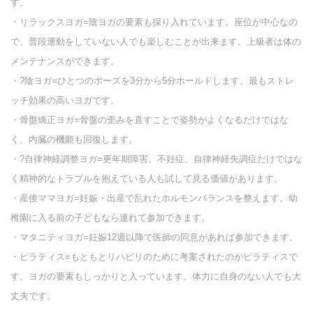
す。
・リラックスヨガ=陰ヨガの要素も採り入れています。座位が中心なの
で、普段運動をしていない人でも楽しむことが出来ます。上級者は体の
メンテナンスができます。
・?陰ヨガ=ひとつのポーズを3分から5分ホールドします。最もストレ
ッチ効果の高いヨガです。
・骨盤矯正ヨガ=骨盤の歪みを直すことで姿勢がよくなるだけではな
く、内臓の機能も回復します。
・?自律神経調整ヨガ=更年期障害、不妊症、自律神経失調症だけではな
く精神的なトラブルを抱えている人も試して見る価値があります。
・産後ママヨガ=妊娠・出産で乱れたホルモンバランスを整えます。幼
稚園に入る前の子どもなら連れて参加できます。
・マタニティヨガ=妊娠12週以降で医師の同意があれば参加できます。
・ピラティス=もともとリハビリのために考案されたのがピラティスで
す。ヨガの要素もしっかりと入っています。体力に自身のない人でも大
丈夫です。