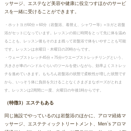
ッサージ、エステなど美容や健康に役立つすほかのサービ
スを一緒に受けることができます。
・ホットヨガ60分＋60分（岩盤浴、着替え、シャワー等）=ヨガと岩盤
浴がセットになっています。レッスンの前に時間をとって先に体を温め
ることも、レッスン後もそのまま残って岩盤浴で体をいやすことも可能
です。レッスンは水曜日・木曜日の20時からです。
・ウェーブストレッチ45分＋75分=ウエーブストレッチリングという、
大きさが車のハンドルぐらいのツールを使いながら、効率よくストレッ
チを進めていきます。もちろん岩盤浴の状態で柔軟性が増した状態です
から、いっそう体に負担を欠けることなくさまざまなポーズがとれま
す。レッスンは2周間に一度、火曜日の午後1時からです。
（特徴3）エステもある
同じ施設でやっているのは岩盤浴のほかに、アロマ経絡マ
ッサージ、エステティックトリートメント、Men`s アロマ