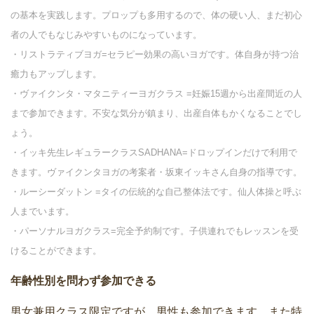
の基本を実践します。プロップも多用するので、体の硬い人、まだ初心
者の人でもなじみやすいものになっています。
・リストラティブヨガ=セラピー効果の高いヨガです。体自身が持つ治
癒力もアップします。
・ヴァイクンタ・マタニティーヨガクラス =妊娠15週から出産間近の人
まで参加できます。不安な気分が鎮まり、出産自体もかくなることでし
ょう。
・イッキ先生レギュラークラスSADHANA=ドロップインだけで利用で
きます。ヴァイクンタヨガの考案者・坂東イッキさん自身の指導です。
・ルーシーダットン =タイの伝統的な自己整体法です。仙人体操と呼ぶ
人までいます。
・パーソナルヨガクラス=完全予約制です。子供連れでもレッスンを受
けることができます。
年齢性別を問わず参加できる
男女兼用クラス限定ですが、男性も参加できます。また特